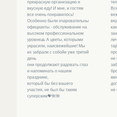
прекрасную организацию и
теп
вкусную еду! И мне, и гостям
Все
все очень понравилось!
ве
Особенно были очаровательны
вку
официанты - обслуживание на
ка
высоком профессиональном
зан
уровне🙏 А цветы, которыми
ли
украсили, наисвежейшие! Мы
тар
их забрали с собойи уже третий
пр
день
не 
они продолжают радовать глаз
заб
и напоминать о нашем
бро
празднике,
ме
который бы без вашего
до
участия, не был бы таким
не 
суперским💝🌺🌺