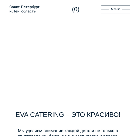
Санкт-Петербург
(
0
)
МЕНЮ
и Лен. область
EVA CATERING
– ЭТО КРАСИВО!
Мы уделяем внимание каждой детали не только в